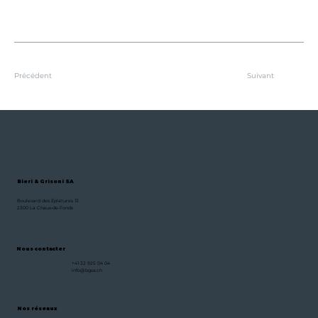
Précédent
Suivant
Bieri & Grisoni SA
Boulevard des Éplatures 13
2300 La Chaux-de-Fonds
Nous contacter
+41 32 925 04 04
info@bgsa.ch
Nos réseaux