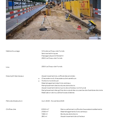
Maître d'ouvrage
Ville de La Chaux-de-Fonds
Services techniques
Passage Léopold-Robert 3
2300 La Chaux-de-Fonds
2300 La Chaux-de-Fonds
Lieu
Descriptif des travaux
Assainissement du coffre et des enrobés :
Chaussée nord, chaussée sud et carrefours
Trottoirs nord et sud
Réaménagement des îlots centraux
Remplacement des bordures de trottoirs
Assainissement de tronçons de collecteur communal
Remplacement des grilles de route et des couvercles de chambres de visite
Réalisation de nouvelles fosses d'arbres
Période d'exécution
Juin 2023 – Novembre 2023
Chiffres clés
8'300 m²
Renouvellement coffre de chaussée et revêtements
2'108 m²
Réaménagements îlots centraux
1'260 m'
Bordures de trottoirs
280 m'
Assainissement de collecteur